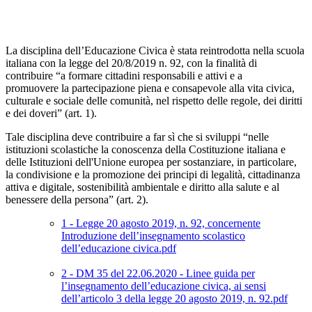
La disciplina dell’Educazione Civica è stata reintrodotta nella scuola
italiana con la legge del 20/8/2019 n. 92, con la finalità di
contribuire “a formare cittadini responsabili e attivi e a
promuovere la partecipazione piena e consapevole alla vita civica,
culturale e sociale delle comunità, nel rispetto delle regole, dei diritti
e dei doveri” (art. 1).
Tale disciplina deve contribuire a far sì che si sviluppi “nelle
istituzioni scolastiche la conoscenza della Costituzione italiana e
delle Istituzioni dell'Unione europea per sostanziare, in particolare,
la condivisione e la promozione dei principi di legalità, cittadinanza
attiva e digitale, sostenibilità ambientale e diritto alla salute e al
benessere della persona” (art. 2).
1 - Legge 20 agosto 2019, n. 92, concernente
Introduzione dell’insegnamento scolastico
dell’educazione civica.pdf
2 - DM 35 del 22.06.2020 ‐ Linee guida per
l’insegnamento dell’educazione civica, ai sensi
dell’articolo 3 della legge 20 agosto 2019, n. 92.pdf