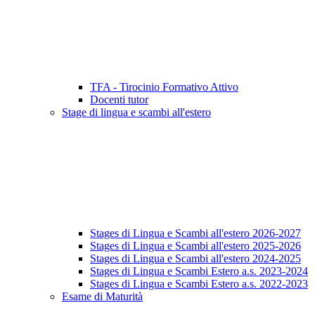
TFA - Tirocinio Formativo Attivo
Docenti tutor
Stage di lingua e scambi all'estero
Stages di Lingua e Scambi all'estero 2026-2027
Stages di Lingua e Scambi all'estero 2025-2026
Stages di Lingua e Scambi all'estero 2024-2025
Stages di Lingua e Scambi Estero a.s. 2023-2024
Stages di Lingua e Scambi Estero a.s. 2022-2023
Esame di Maturità