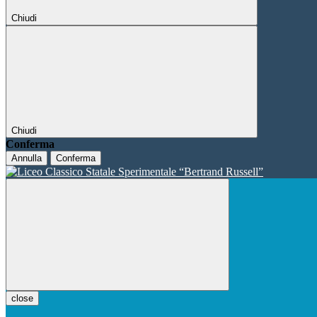
Chiudi
Chiudi
Conferma
Annulla
Conferma
close