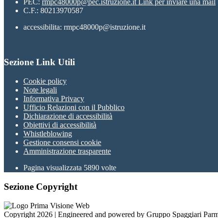
PEC:
rmpc48000p@pec.istruzione.it
Link per inviare una mail
C.F.: 80213970587
accessibilita: rmpc48000p@istruzione.it
Sezione Link Utili
Cookie policy
Note legali
Informativa Privacy
Ufficio Relazioni con il Pubblico
Dichiarazione di accessibilità
Obiettivi di accessibilità
Whistleblowing
Gestione consensi cookie
Amministrazione trasparente
Pagina visualizzata
5890
volte
Sezione Copyright
Copyright 2026 | Engineered and powered by Gruppo Spaggiari Parm