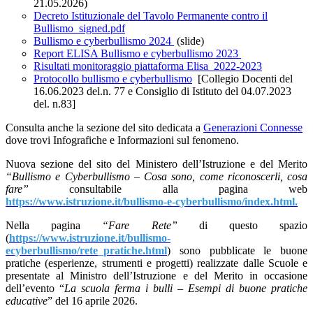
21.05.2026)
Decreto Istituzionale del Tavolo Permanente contro il
Bullismo_signed.pdf
Bullismo e cyberbullismo 2024
(slide)
Report ELISA Bullismo e cyberbullismo 2023
Risultati monitoraggio piattaforma Elisa 2022-2023
Protocollo bullismo e cyberbullismo
[Collegio Docenti del
16.06.2023 del.n. 77 e Consiglio di Istituto del 04.07.2023
del. n.83]
Consulta anche la sezione del sito dedicata a
Generazioni Connesse
dove trovi Infografiche e Informazioni sul fenomeno.
Nuova sezione del sito del Ministero dell’Istruzione e del Merito
“Bullismo e Cyberbullismo – Cosa sono, come riconoscerli, cosa
fare”
consultabile alla pagina web
https://www.istruzione.it/bullismo-e-cyberbullismo/index.html.
Nella pagina
“Fare Rete”
di questo spazio
(
https://www.istruzione.it/bullismo-
ecyberbullismo/rete_pratiche.html
) sono pubblicate le buone
pratiche (esperienze, strumenti e progetti) realizzate dalle Scuole e
presentate al Ministro dell’Istruzione e del Merito in occasione
dell’evento “
La scuola ferma i bulli – Esempi di buone pratiche
educative
” del 16 aprile 2026.