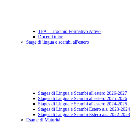
TFA - Tirocinio Formativo Attivo
Docenti tutor
Stage di lingua e scambi all'estero
Stages di Lingua e Scambi all'estero 2026-2027
Stages di Lingua e Scambi all'estero 2025-2026
Stages di Lingua e Scambi all'estero 2024-2025
Stages di Lingua e Scambi Estero a.s. 2023-2024
Stages di Lingua e Scambi Estero a.s. 2022-2023
Esame di Maturità