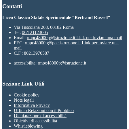
Contatti
Liceo Classico Statale Sperimentale “Bertrand Russell”
Via Tuscolana 208, 00182 Roma
Tel:
06/121123005
Email:
rmpc48000p@istruzione.it
Link per inviare una mail
PEC:
rmpc48000p@pec.istruzione.it
Link per inviare una
mail
C.F.: 80213970587
accessibilita: rmpc48000p@istruzione.it
Sezione Link Utili
Cookie policy
Note legali
Informativa Privacy
Ufficio Relazioni con il Pubblico
Dichiarazione di accessibilità
Obiettivi di accessibilità
Whistleblowing