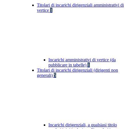
Titolari di incarichi dirigenziali amministrativi di
vertice
1
Incarichi amministrativi di vertice (da
pubblicare in tabelle)
1
Titolari di incarichi dirigenziali (dirigenti non
generali)
5
Incarichi dirigenziali, a qualsiasi titolo