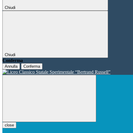
Chiudi
Chiudi
Conferma
Annulla
Conferma
close