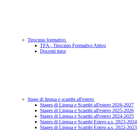
Tirocinio formativo
TFA - Tirocinio Formativo Attivo
Docenti tutor
Stage di lingua e scambi all'estero
Stages di Lingua e Scambi all'estero 2026-2027
Stages di Lingua e Scambi all'estero 2025-2026
Stages di Lingua e Scambi all'estero 2024-2025
Stages di Lingua e Scambi Estero a.s. 2023-2024
Stages di Lingua e Scambi Estero a.s. 2022-2023