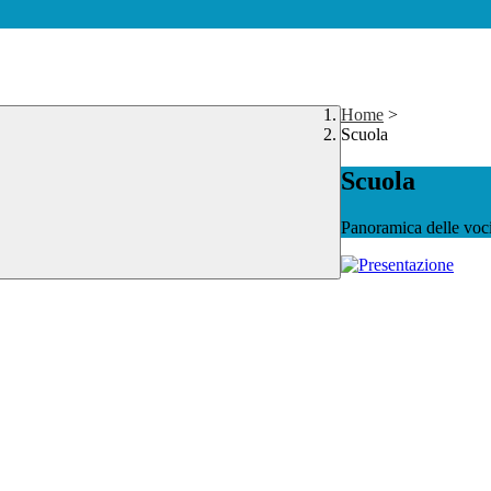
Home
>
Scuola
Scuola
Panoramica delle voc