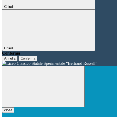
Chiudi
Chiudi
Conferma
Annulla
Conferma
close