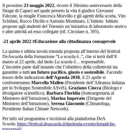
Il prossimo
23 maggio 2022
, ricorre il 30esimo anniversario della
Strage di Capaci nel quale persero la vita il giudice Giovanni
Falcone, la moglie Francesca Morvillo e gli agenti della scorta, Vito
Schifani, Rocco Dicillo e Antonio Montinaro. L'Istituto Istituto
propone agli studenti del Triennio un’iniziativa di laboratorio storico
e altre attività ad esso collegate (rif. Circolare n. 395).
-21 aprile 2022 #Educazione alla cittadinanza consapevole
La quinta e ultima tavola rotonda proposta all’interno del festival
DeAscuola della formazione “La scuola è..”, che si terrà dall’8
marzo al 22 aprile, dal titolo
La scuola è… responsabile.
L’incontro
parte dall’assunto che l’obiettivo della collettività sia
garantire a tutti
un futuro pacifico, giusto e sostenibile
. Facendo
tesoro delle indicazioni
dell’Agenda 2030
, il 21 aprile si
confronteranno
Marcella Mallen
(Presidente dell’Alleanza italiana
per lo Sviluppo Sostenibile ASviS),
Graziano Ciocca
(Biologo e
divulgatore scientifico),
Barbara Floridia
(Sottosegretaria al
Ministero dell’Istruzione),
Marina Imperato
(Dirigente del
Ministero dell’Istruzione),
Serena Giacomin
(Climatologa,
Presidente Italian Climate Network).
Per info sul programma e iscrizioni alla piattaforma DeA
Scuola:
https://festival.deascuola.it/tipologia-evento/tematiche-
trasversali/