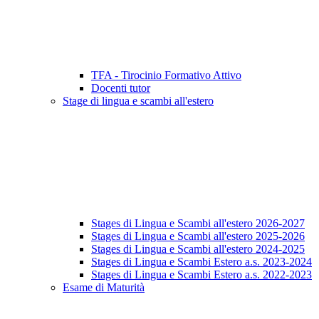
TFA - Tirocinio Formativo Attivo
Docenti tutor
Stage di lingua e scambi all'estero
Stages di Lingua e Scambi all'estero 2026-2027
Stages di Lingua e Scambi all'estero 2025-2026
Stages di Lingua e Scambi all'estero 2024-2025
Stages di Lingua e Scambi Estero a.s. 2023-2024
Stages di Lingua e Scambi Estero a.s. 2022-2023
Esame di Maturità