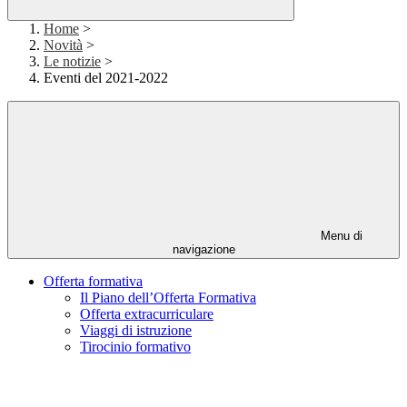
Home
>
Novità
>
Le notizie
>
Eventi del 2021-2022
Menu di
navigazione
Offerta formativa
Il Piano dell’Offerta Formativa
Offerta extracurriculare
Viaggi di istruzione
Tirocinio formativo