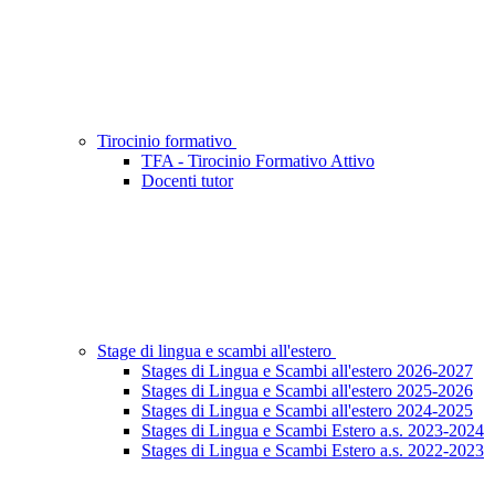
Tirocinio formativo
TFA - Tirocinio Formativo Attivo
Docenti tutor
Stage di lingua e scambi all'estero
Stages di Lingua e Scambi all'estero 2026-2027
Stages di Lingua e Scambi all'estero 2025-2026
Stages di Lingua e Scambi all'estero 2024-2025
Stages di Lingua e Scambi Estero a.s. 2023-2024
Stages di Lingua e Scambi Estero a.s. 2022-2023