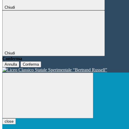
Chiudi
Chiudi
Conferma
Annulla
Conferma
close