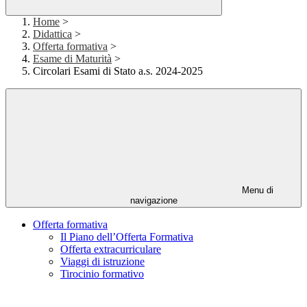
Home
>
Didattica
>
Offerta formativa
>
Esame di Maturità
>
Circolari Esami di Stato a.s. 2024-2025
Menu di
navigazione
Offerta formativa
Il Piano dell’Offerta Formativa
Offerta extracurriculare
Viaggi di istruzione
Tirocinio formativo