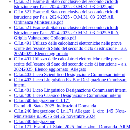
C.I.n.521 Esame di Stato conclusivo del secondo ciclo di
istruzione per l’a.s. 2024-2025 - O.M.31_03_2025.pdf
C.I.n.521 Esame di Stato conclusivo del secondo ciclo di
istruzione per l’a.s. 2024-2025 - O.M.31_03_2025 All.
Ordinanza Ministeriale.pdf
C.I.n.521 Esame di Stato conclusivo del secondo ciclo di
istruzione per l’a.s. 2024-2025 - O.M.31_03_2025 All. A
Griglia Valutazione Colloquio.pdf
C.I.n.491 Utilizzo delle calcolatrici elettroniche nelle prove
scritte dell’esame di Stato del secondo ciclo di istruzione – a.s.
20242025. Elenco aggiornato
C.I.n.491 Utilizzo delle calcolatrici elettroniche nelle prove
scritte dell’esame di Stato del secondo ciclo di istruzione – a.s.
20242025. Elenco aggiornato_Allegato
C.I.n.403 Liceo Scientifico Designazione Commissari interni
C.I.n.402 Liceo Linguistico EsaBac Designazione Cmmissari
interni
C.I.n.401 Liceo Linguistico Designazione Commissari interni
C.I.n.400 Liceo Classico Designazione Commissari interni
C.I.n.240 Integrazione C.I.171
Esami_di_Stato_2025_Indicazioni Domanda
C.I.n.240 Integrazione C.I.n.171 Allegato_1_circ_145_Nota-
Ministeriale-n.89575-del-26-novembre-2024
C.I.n.240 Integrazione
C.I.n.171_Esami_di_Stato_2025_Indicazioni_Domanda_All.M