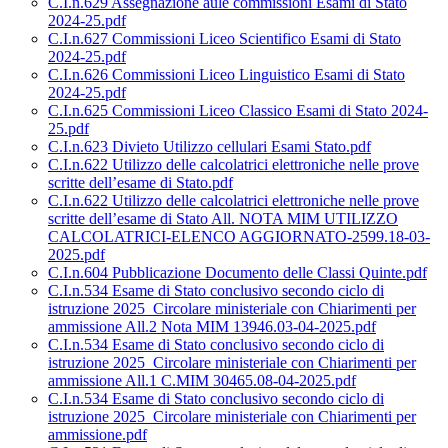
C.I.n.629 Assegnazione aule commissioni Esami di Stato
2024-25.pdf
C.I.n.627 Commissioni Liceo Scientifico Esami di Stato
2024-25.pdf
C.I.n.626 Commissioni Liceo Linguistico Esami di Stato
2024-25.pdf
C.I.n.625 Commissioni Liceo Classico Esami di Stato 2024-
25.pdf
C.I.n.623 Divieto Utilizzo cellulari Esami Stato.pdf
C.I.n.622 Utilizzo delle calcolatrici elettroniche nelle prove
scritte dell’esame di Stato.pdf
C.I.n.622 Utilizzo delle calcolatrici elettroniche nelle prove
scritte dell’esame di Stato All. NOTA MIM UTILIZZO
CALCOLATRICI-ELENCO AGGIORNATO-2599.18-03-
2025.pdf
C.I.n.604 Pubblicazione Documento delle Classi Quinte.pdf
C.I.n.534 Esame di Stato conclusivo secondo ciclo di
istruzione 2025_Circolare ministeriale con Chiarimenti per
ammissione All.2 Nota MIM 13946.03-04-2025.pdf
C.I.n.534 Esame di Stato conclusivo secondo ciclo di
istruzione 2025_Circolare ministeriale con Chiarimenti per
ammissione All.1 C.MIM 30465.08-04-2025.pdf
C.I.n.534 Esame di Stato conclusivo secondo ciclo di
istruzione 2025_Circolare ministeriale con Chiarimenti per
ammissione.pdf