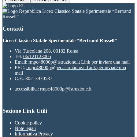
Liceo Classico Statale Sperimentale “Bertrand
Russell”
Contatti
Liceo Classico Statale Sperimentale “Bertrand Russell”
Via Tuscolana 208, 00182 Roma
Tel:
06/121123005
Email:
rmpc48000p@istruzione.it
Link per inviare una mail
PEC:
rmpc48000p@pec.istruzione.it
Link per inviare una
mail
C.F.: 80213970587
accessibilita: rmpc48000p@istruzione.it
Sezione Link Utili
Cookie policy
Note legali
Informativa Privacy