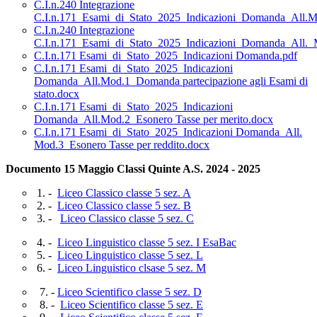
C.I.n.240 Integrazione
C.I.n.171_Esami_di_Stato_2025_Indicazioni_Domanda_All.M
C.I.n.240 Integrazione
C.I.n.171_Esami_di_Stato_2025_Indicazioni_Domanda_All._
C.I.n.171 Esami_di_Stato_2025_Indicazioni Domanda.pdf
C.I.n.171 Esami_di_Stato_2025_Indicazioni
Domanda_All.Mod.1_Domanda partecipazione agli Esami di
stato.docx
C.I.n.171 Esami_di_Stato_2025_Indicazioni
Domanda_All.Mod.2_Esonero Tasse per merito.docx
C.I.n.171 Esami_di_Stato_2025_Indicazioni Domanda_All.
Mod.3_Esonero Tasse per reddito.docx
Documento 15 Maggio Classi Quinte A.S. 2024 - 2025
1. -
Liceo Classico classe 5 sez. A
2. -
Liceo Classico classe 5 sez. B
3. -
Liceo Classico classe 5 sez. C
4. -
Liceo Linguistico classe 5 sez. I EsaBac
5. -
Liceo Linguistico classe 5 sez. L
6. -
Liceo Linguistico clsase 5 sez. M
7. -
Liceo Scientifico classe 5 sez. D
8. -
Liceo Scientifico classe 5 sez. E