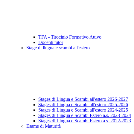
TFA - Tirocinio Formativo Attivo
Docenti tutor
Stage di lingua e scambi all'estero
Stages di Lingua e Scambi all'estero 2026-2027
Stages di Lingua e Scambi all'estero 2025-2026
Stages di Lingua e Scambi all'estero 2024-2025
Stages di Lingua e Scambi Estero a.s. 2023-2024
Stages di Lingua e Scambi Estero a.s. 2022-2023
Esame di Maturità