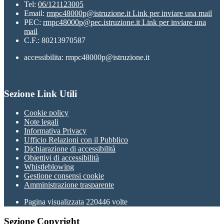
Tel:
06/121123005
Email:
rmpc48000p@istruzione.it
Link per inviare una mail
PEC:
rmpc48000p@pec.istruzione.it
Link per inviare una
mail
C.F.: 80213970587
accessibilita: rmpc48000p@istruzione.it
Sezione Link Utili
Cookie policy
Note legali
Informativa Privacy
Ufficio Relazioni con il Pubblico
Dichiarazione di accessibilità
Obiettivi di accessibilità
Whistleblowing
Gestione consensi cookie
Amministrazione trasparente
Pagina visualizzata
220446
volte
Sezione Copyright