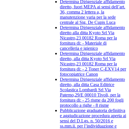
Determina Dirigenziale affidamento
diretto, fuori MEPA ai sensi dell’art.
36, comma 2 lettera a, la
manutenzione varia per la sede
centrale al Sig. De Cupis Luca
Determina Dirigenziale affidamento
diretto alla ditta Kyoto Srl Via
Nicastro,23 00182 Roma per la
fornitura di: - Materiale di
cancelleria e igienico
Determina Dirigenziale affidamento
diretto, alla ditta Kyoto Srl Via
Nicastro,23 00182 Roma per la
fornitura di: - 2 Toner C-EXV14 per
fotocopiatrice Canon
Determina Dirigenziale affidamento
diretto, alla ditta Casa Editrice
Scolastica Lombardi Srl Via
Paterno,29/E 00010 Tivoli, per la
fornitura di: - 25 risme da 200 fogli
protocollo a righe - 8 risme
Pubblicazione graduatoria definitiva
e aggiudicazione procedura aperta ai
sensi del D.Lgs. n. 50/2016 e
ss.mm.ii. per l’individuazione e