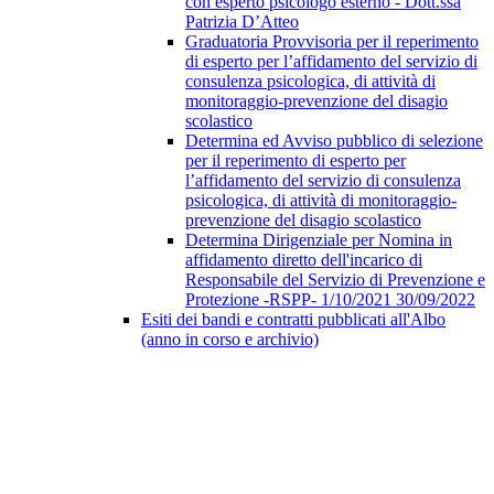
con esperto psicologo esterno - Dott.ssa
Patrizia D’Atteo
Graduatoria Provvisoria per il reperimento
di esperto per l’affidamento del servizio di
consulenza psicologica, di attività di
monitoraggio-prevenzione del disagio
scolastico
Determina ed Avviso pubblico di selezione
per il reperimento di esperto per
l’affidamento del servizio di consulenza
psicologica, di attività di monitoraggio-
prevenzione del disagio scolastico
Determina Dirigenziale per Nomina in
affidamento diretto dell'incarico di
Responsabile del Servizio di Prevenzione e
Protezione -RSPP- 1/10/2021 30/09/2022
Esiti dei bandi e contratti pubblicati all'Albo
(anno in corso e archivio)