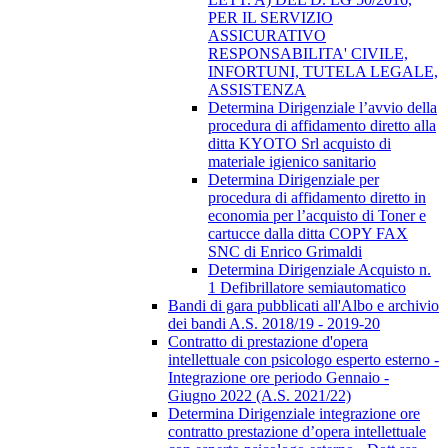
PER IL SERVIZIO
ASSICURATIVO
RESPONSABILITA' CIVILE,
INFORTUNI, TUTELA LEGALE,
ASSISTENZA
Determina Dirigenziale l’avvio della
procedura di affidamento diretto alla
ditta KYOTO Srl acquisto di
materiale igienico sanitario
Determina Dirigenziale per
procedura di affidamento diretto in
economia per l’acquisto di Toner e
cartucce dalla ditta COPY FAX
SNC di Enrico Grimaldi
Determina Dirigenziale Acquisto n.
1 Defibrillatore semiautomatico
Bandi di gara pubblicati all'Albo e archivio
dei bandi A.S. 2018/19 - 2019-20
Contratto di prestazione d'opera
intellettuale con psicologo esperto esterno -
Integrazione ore periodo Gennaio -
Giugno 2022 (A.S. 2021/22)
Determina Dirigenziale integrazione ore
contratto prestazione d’opera intellettuale