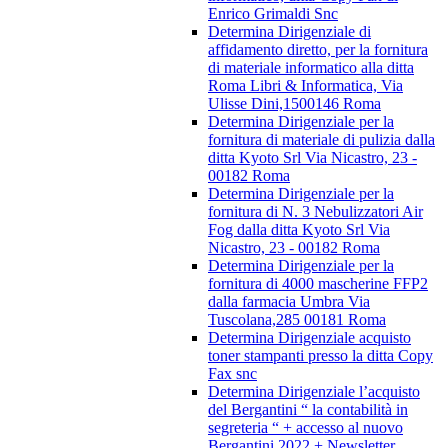
Enrico Grimaldi Snc
Determina Dirigenziale di
affidamento diretto, per la fornitura
di materiale informatico alla ditta
Roma Libri & Informatica, Via
Ulisse Dini,1500146 Roma
Determina Dirigenziale per la
fornitura di materiale di pulizia dalla
ditta Kyoto Srl Via Nicastro, 23 -
00182 Roma
Determina Dirigenziale per la
fornitura di N. 3 Nebulizzatori Air
Fog dalla ditta Kyoto Srl Via
Nicastro, 23 - 00182 Roma
Determina Dirigenziale per la
fornitura di 4000 mascherine FFP2
dalla farmacia Umbra Via
Tuscolana,285 00181 Roma
Determina Dirigenziale acquisto
toner stampanti presso la ditta Copy
Fax snc
Determina Dirigenziale l’acquisto
del Bergantini “ la contabilità in
segreteria “ + accesso al nuovo
Bergantini 2022 + Newsletter