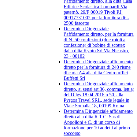
l’affidamento diretto, alla ditta Casa
Editrice Scolastica Lombardi Via
paternò, 29/F 00019 Tivoli P.I.
00917731002 per la fornitura di: -
2500 fascette
Determina Dirigenziale
l’affidamento diretto, per la fornitura
di N. 50 confezioni (due rotoli a
confezione) di bobine di scottex
dalla ditta Kyoto Srl Via Nicastro,
23 - 00182
Determina Dirigenziale affidamento
diretto per la fornitura di 240 risme
di carta A4 alla ditta Centro uffici
Buffetti Srl
Determina Dirigenziale affidamento
diretto, ai sensi art.36, comma, lett.a)
del D.lgs.18 04 2016 n.50, alla
Pyrgos Travel SRL, sede legale in
Viale Somalia 18, 00199 Roma
Determina Dirigenziale affidamento
diretto alla ditta R.T.C: Sas di
Appolloni e C. di un corso di
formazione per 10 addetti al primo
soccorso