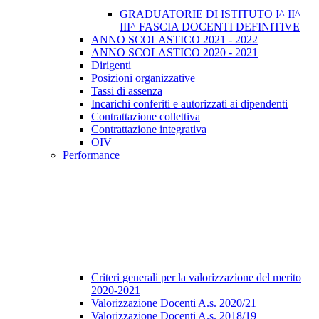
GRADUATORIE DI ISTITUTO I^ II^
III^ FASCIA DOCENTI DEFINITIVE
ANNO SCOLASTICO 2021 - 2022
ANNO SCOLASTICO 2020 - 2021
Dirigenti
Posizioni organizzative
Tassi di assenza
Incarichi conferiti e autorizzati ai dipendenti
Contrattazione collettiva
Contrattazione integrativa
OIV
Performance
Criteri generali per la valorizzazione del merito
2020-2021
Valorizzazione Docenti A.s. 2020/21
Valorizzazione Docenti A.s. 2018/19