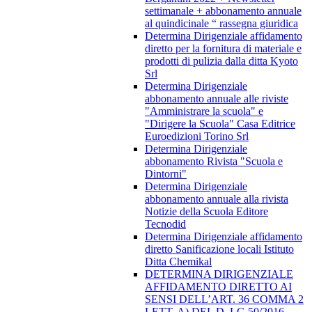
settimanale + abbonamento annuale
al quindicinale “ rassegna giuridica
Determina Dirigenziale affidamento
diretto per la fornitura di materiale e
prodotti di pulizia dalla ditta Kyoto
Srl
Determina Dirigenziale
abbonamento annuale alle riviste
"Amministrare la scuola" e
"Dirigere la Scuola" Casa Editrice
Euroedizioni Torino Srl
Determina Dirigenziale
abbonamento Rivista "Scuola e
Dintorni"
Determina Dirigenziale
abbonamento annuale alla rivista
Notizie della Scuola Editore
Tecnodid
Determina Dirigenziale affidamento
diretto Sanificazione locali Istituto
Ditta Chemikal
DETERMINA DIRIGENZIALE
AFFIDAMENTO DIRETTO AI
SENSI DELL’ART. 36 COMMA 2
LETT. A) DEL D. LG 50/2016,