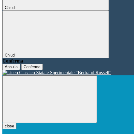
Chiudi
Chiudi
Conferma
Annulla
Conferma
close