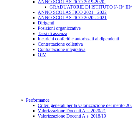
ANNO SCOLASTICO 2019-2020
GRADUATORIE DI ISTITUTO I^ II^ II
ANNO SCOLASTICO 2021 - 2022
ANNO SCOLASTICO 2020 - 2021
Dirigenti
Posizioni organizzative
Tassi di assenza
Incarichi conferiti e autorizzati ai dipendenti
Contrattazione collettiva
Contrattazione integrativa
OIV
Performance
Criteri generali per la valorizzazione del merito 2
Valorizzazione Docenti A.s. 2020/21
Valorizzazione Docenti A.s. 2018/19