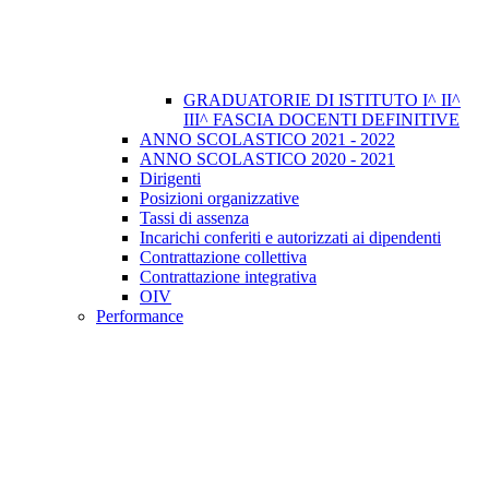
GRADUATORIE DI ISTITUTO I^ II^
III^ FASCIA DOCENTI DEFINITIVE
ANNO SCOLASTICO 2021 - 2022
ANNO SCOLASTICO 2020 - 2021
Dirigenti
Posizioni organizzative
Tassi di assenza
Incarichi conferiti e autorizzati ai dipendenti
Contrattazione collettiva
Contrattazione integrativa
OIV
Performance