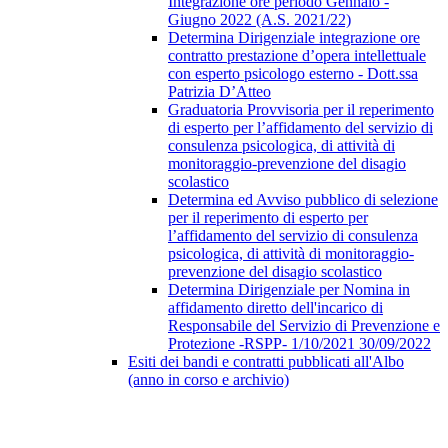
Integrazione ore periodo Gennaio -
Giugno 2022 (A.S. 2021/22)
Determina Dirigenziale integrazione ore
contratto prestazione d’opera intellettuale
con esperto psicologo esterno - Dott.ssa
Patrizia D’Atteo
Graduatoria Provvisoria per il reperimento
di esperto per l’affidamento del servizio di
consulenza psicologica, di attività di
monitoraggio-prevenzione del disagio
scolastico
Determina ed Avviso pubblico di selezione
per il reperimento di esperto per
l’affidamento del servizio di consulenza
psicologica, di attività di monitoraggio-
prevenzione del disagio scolastico
Determina Dirigenziale per Nomina in
affidamento diretto dell'incarico di
Responsabile del Servizio di Prevenzione e
Protezione -RSPP- 1/10/2021 30/09/2022
Esiti dei bandi e contratti pubblicati all'Albo
(anno in corso e archivio)