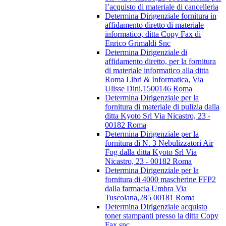
l’acquisto di materiale di cancelleria
Determina Dirigenziale fornitura in
affidamento diretto di materiale
informatico, ditta Copy Fax di
Enrico Grimaldi Snc
Determina Dirigenziale di
affidamento diretto, per la fornitura
di materiale informatico alla ditta
Roma Libri & Informatica, Via
Ulisse Dini,1500146 Roma
Determina Dirigenziale per la
fornitura di materiale di pulizia dalla
ditta Kyoto Srl Via Nicastro, 23 -
00182 Roma
Determina Dirigenziale per la
fornitura di N. 3 Nebulizzatori Air
Fog dalla ditta Kyoto Srl Via
Nicastro, 23 - 00182 Roma
Determina Dirigenziale per la
fornitura di 4000 mascherine FFP2
dalla farmacia Umbra Via
Tuscolana,285 00181 Roma
Determina Dirigenziale acquisto
toner stampanti presso la ditta Copy
Fax snc