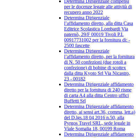
Determina Dirigenziale compensi
per le docenze legate alle attività di
recupero anno 2022
Determina Dirigenziale
l’affidamento diretto, alla ditta Casa
Editrice Scolastica Lombardi Via
paternò, 29/F 00019 Tivoli P.I.
00917731002 per la fornitura di: -
2500 fascette
Determina Dirigenziale
l’affidamento diretto, per la fornitura
di N. 50 confezioni (due rotoli a
confezione) di bobine di scottex
dalla ditta Kyoto Srl Via Nicastro,
23 - 00182
Determina Dirigenziale affidamento
diretto per la fornitura di 240 risme
di carta A4 alla ditta Centro uffici
Buffetti Srl
Determina Dirigenziale affidamento
diretto, ai sensi art.36, comma, lett.a)
del D.lgs.18 04 2016 n.50, alla
Pyrgos Travel SRL, sede legale in
Viale Somalia 18, 00199 Roma
Determina Dirigenziale affidamento