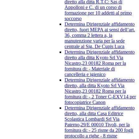
diretto alla ditta R.T.C: Sas di
Appolloni e C. di un corso di
formazione per 10 addetti al primo
soccorso
Determina Dirigenziale affidamento
diretto, fuori MEPA ai sensi dell’art.
36, comma 2 lettera a, la
manutenzione varia per la sede
centrale al Sig. De Cupis Luca
Determina Dirigenziale affidamento
diretto alla ditta Kyoto Srl Via
Nicastro,23 00182 Roma per la
fornitura di: - Materiale di
cancelleria e igienico
Determina Dirigenziale affidamento
diretto, alla ditta Kyoto Srl Via
Nicastro,23 00182 Roma per la
fornitura di: - 2 Toner C-EXV14 per
fotocopiatrice Canon
Determina Dirigenziale affidamento
diretto, alla ditta Casa Editrice
Scolastica Lombardi Srl Via
Paterno,29/E 00010 Tivoli, per la
fornitura di: - 25 risme da 200 fogli
protocollo a righe - 8 risme