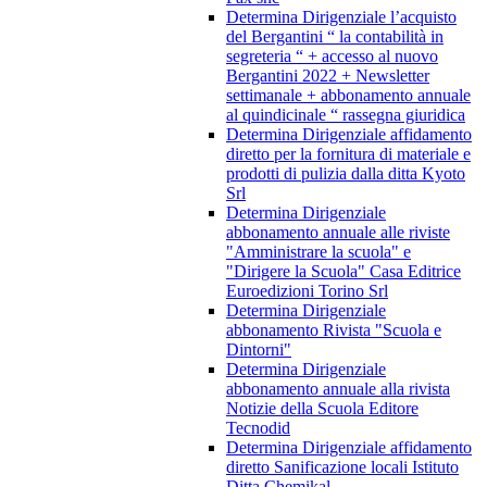
Determina Dirigenziale l’acquisto
del Bergantini “ la contabilità in
segreteria “ + accesso al nuovo
Bergantini 2022 + Newsletter
settimanale + abbonamento annuale
al quindicinale “ rassegna giuridica
Determina Dirigenziale affidamento
diretto per la fornitura di materiale e
prodotti di pulizia dalla ditta Kyoto
Srl
Determina Dirigenziale
abbonamento annuale alle riviste
"Amministrare la scuola" e
"Dirigere la Scuola" Casa Editrice
Euroedizioni Torino Srl
Determina Dirigenziale
abbonamento Rivista "Scuola e
Dintorni"
Determina Dirigenziale
abbonamento annuale alla rivista
Notizie della Scuola Editore
Tecnodid
Determina Dirigenziale affidamento
diretto Sanificazione locali Istituto
Ditta Chemikal