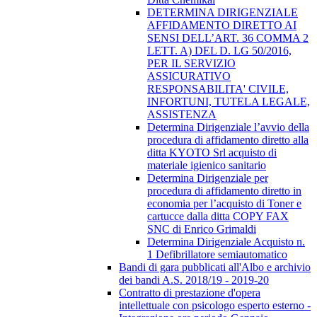
DETERMINA DIRIGENZIALE
AFFIDAMENTO DIRETTO AI
SENSI DELL’ART. 36 COMMA 2
LETT. A) DEL D. LG 50/2016,
PER IL SERVIZIO
ASSICURATIVO
RESPONSABILITA' CIVILE,
INFORTUNI, TUTELA LEGALE,
ASSISTENZA
Determina Dirigenziale l’avvio della
procedura di affidamento diretto alla
ditta KYOTO Srl acquisto di
materiale igienico sanitario
Determina Dirigenziale per
procedura di affidamento diretto in
economia per l’acquisto di Toner e
cartucce dalla ditta COPY FAX
SNC di Enrico Grimaldi
Determina Dirigenziale Acquisto n.
1 Defibrillatore semiautomatico
Bandi di gara pubblicati all'Albo e archivio
dei bandi A.S. 2018/19 - 2019-20
Contratto di prestazione d'opera
intellettuale con psicologo esperto esterno -