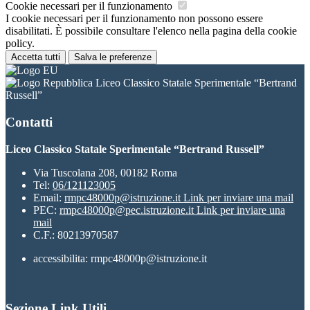
Cookie necessari per il funzionamento
I cookie necessari per il funzionamento non possono essere
disabilitati. È possibile consultare l'elenco nella pagina della cookie
policy.
Accetta tutti
Salva le preferenze
Liceo Classico Statale Sperimentale “Bertrand
Russell”
Contatti
Liceo Classico Statale Sperimentale “Bertrand Russell”
Via Tuscolana 208, 00182 Roma
Tel:
06/121123005
Email:
rmpc48000p@istruzione.it
Link per inviare una mail
PEC:
rmpc48000p@pec.istruzione.it
Link per inviare una
mail
C.F.: 80213970587
accessibilita: rmpc48000p@istruzione.it
Sezione Link Utili