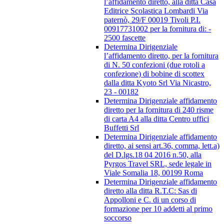
l’affidamento diretto, alla ditta Casa
Editrice Scolastica Lombardi Via
paternò, 29/F 00019 Tivoli P.I.
00917731002 per la fornitura di: -
2500 fascette
Determina Dirigenziale
l’affidamento diretto, per la fornitura
di N. 50 confezioni (due rotoli a
confezione) di bobine di scottex
dalla ditta Kyoto Srl Via Nicastro,
23 - 00182
Determina Dirigenziale affidamento
diretto per la fornitura di 240 risme
di carta A4 alla ditta Centro uffici
Buffetti Srl
Determina Dirigenziale affidamento
diretto, ai sensi art.36, comma, lett.a)
del D.lgs.18 04 2016 n.50, alla
Pyrgos Travel SRL, sede legale in
Viale Somalia 18, 00199 Roma
Determina Dirigenziale affidamento
diretto alla ditta R.T.C: Sas di
Appolloni e C. di un corso di
formazione per 10 addetti al primo
soccorso