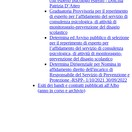
con esperto psicologo esterno - Dott.ssa
Patrizia D’Atteo
Graduatoria Provvisoria per il reperimento
di esperto per l’affidamento del servizio di
consulenza psicologica, di attività di
monitoraggio-prevenzione del disagio
scolastico
Determina ed Avviso pubblico di selezione
per il reperimento di esperto per
l’affidamento del servizio di consulenza
psicologica, di attività di monitoraggio-
prevenzione del disagio scolastico
Determina Dirigenziale per Nomina in
affidamento diretto dell'incarico di
Responsabile del Servizio di Prevenzione e
Protezione -RSPP- 1/10/2021 30/09/2022
Esiti dei bandi e contratti pubblicati all'Albo
(anno in corso e archivio)