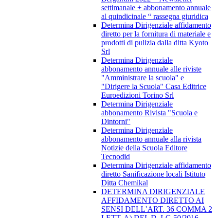
settimanale + abbonamento annuale
al quindicinale “ rassegna giuridica
Determina Dirigenziale affidamento
diretto per la fornitura di materiale e
prodotti di pulizia dalla ditta Kyoto
Srl
Determina Dirigenziale
abbonamento annuale alle riviste
"Amministrare la scuola" e
"Dirigere la Scuola" Casa Editrice
Euroedizioni Torino Srl
Determina Dirigenziale
abbonamento Rivista "Scuola e
Dintorni"
Determina Dirigenziale
abbonamento annuale alla rivista
Notizie della Scuola Editore
Tecnodid
Determina Dirigenziale affidamento
diretto Sanificazione locali Istituto
Ditta Chemikal
DETERMINA DIRIGENZIALE
AFFIDAMENTO DIRETTO AI
SENSI DELL’ART. 36 COMMA 2
LETT. A) DEL D. LG 50/2016,