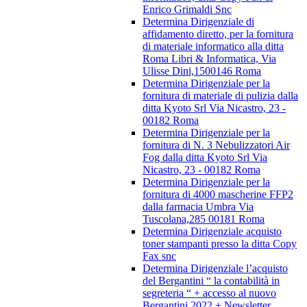
Enrico Grimaldi Snc
Determina Dirigenziale di
affidamento diretto, per la fornitura
di materiale informatico alla ditta
Roma Libri & Informatica, Via
Ulisse Dini,1500146 Roma
Determina Dirigenziale per la
fornitura di materiale di pulizia dalla
ditta Kyoto Srl Via Nicastro, 23 -
00182 Roma
Determina Dirigenziale per la
fornitura di N. 3 Nebulizzatori Air
Fog dalla ditta Kyoto Srl Via
Nicastro, 23 - 00182 Roma
Determina Dirigenziale per la
fornitura di 4000 mascherine FFP2
dalla farmacia Umbra Via
Tuscolana,285 00181 Roma
Determina Dirigenziale acquisto
toner stampanti presso la ditta Copy
Fax snc
Determina Dirigenziale l’acquisto
del Bergantini “ la contabilità in
segreteria “ + accesso al nuovo
Bergantini 2022 + Newsletter