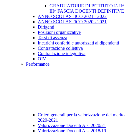
GRADUATORIE DI ISTITUTO I^ II^
III^ FASCIA DOCENTI DEFINITIVE
ANNO SCOLASTICO 2021 - 2022
ANNO SCOLASTICO 2020 - 2021
Dirigenti
Posizioni organizzative
Tassi di assenza
Incarichi conferiti e autorizzati ai dipendenti
Contrattazione collettiva
Contrattazione integrativa
OIV
Performance
Criteri generali per la valorizzazione del merito
2020-2021
Valorizzazione Docenti A.s. 2020/21
Valorizzazione Docenti A.s. 2018/19