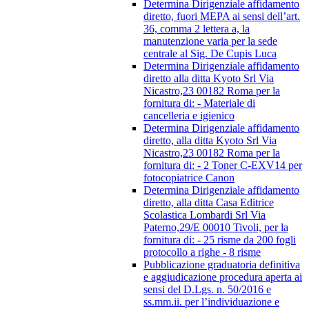
Determina Dirigenziale affidamento
diretto, fuori MEPA ai sensi dell’art.
36, comma 2 lettera a, la
manutenzione varia per la sede
centrale al Sig. De Cupis Luca
Determina Dirigenziale affidamento
diretto alla ditta Kyoto Srl Via
Nicastro,23 00182 Roma per la
fornitura di: - Materiale di
cancelleria e igienico
Determina Dirigenziale affidamento
diretto, alla ditta Kyoto Srl Via
Nicastro,23 00182 Roma per la
fornitura di: - 2 Toner C-EXV14 per
fotocopiatrice Canon
Determina Dirigenziale affidamento
diretto, alla ditta Casa Editrice
Scolastica Lombardi Srl Via
Paterno,29/E 00010 Tivoli, per la
fornitura di: - 25 risme da 200 fogli
protocollo a righe - 8 risme
Pubblicazione graduatoria definitiva
e aggiudicazione procedura aperta ai
sensi del D.Lgs. n. 50/2016 e
ss.mm.ii. per l’individuazione e