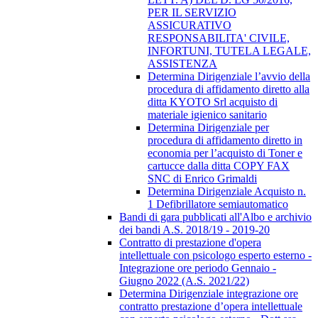
PER IL SERVIZIO
ASSICURATIVO
RESPONSABILITA' CIVILE,
INFORTUNI, TUTELA LEGALE,
ASSISTENZA
Determina Dirigenziale l’avvio della
procedura di affidamento diretto alla
ditta KYOTO Srl acquisto di
materiale igienico sanitario
Determina Dirigenziale per
procedura di affidamento diretto in
economia per l’acquisto di Toner e
cartucce dalla ditta COPY FAX
SNC di Enrico Grimaldi
Determina Dirigenziale Acquisto n.
1 Defibrillatore semiautomatico
Bandi di gara pubblicati all'Albo e archivio
dei bandi A.S. 2018/19 - 2019-20
Contratto di prestazione d'opera
intellettuale con psicologo esperto esterno -
Integrazione ore periodo Gennaio -
Giugno 2022 (A.S. 2021/22)
Determina Dirigenziale integrazione ore
contratto prestazione d’opera intellettuale