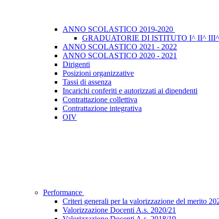
ANNO SCOLASTICO 2019-2020
GRADUATORIE DI ISTITUTO I^ II^ II
ANNO SCOLASTICO 2021 - 2022
ANNO SCOLASTICO 2020 - 2021
Dirigenti
Posizioni organizzative
Tassi di assenza
Incarichi conferiti e autorizzati ai dipendenti
Contrattazione collettiva
Contrattazione integrativa
OIV
Performance
Criteri generali per la valorizzazione del merito 2
Valorizzazione Docenti A.s. 2020/21
Valorizzazione Docenti A.s. 2018/19