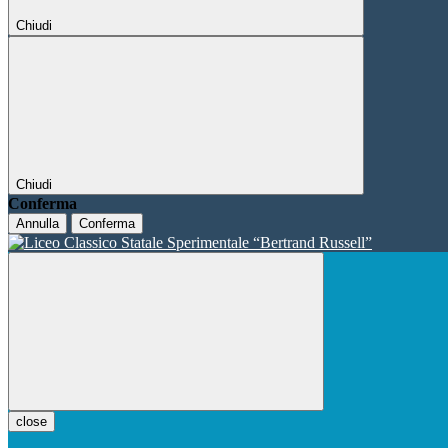
Chiudi
Chiudi
Conferma
Annulla
Conferma
close