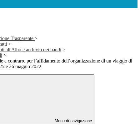
zione Trasparente
>
atti
>
ti all'Albo e archivio dei bandi
>
li
>
e a contrarre per l’affidamento dell’organizzazione di un viaggio di
l 25 e 26 maggio 2022
Menu di navigazione