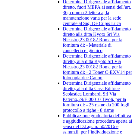
Determina Dirigenziale affidamento
diretto, fuori MEPA ai sensi dell’art.
36, comma 2 lettera a, la
manutenzione varia per la sede
centrale al Sig. De Cupis Luca
Determina Dirigenziale affidamento
diretto alla ditta Kyoto Srl Via
Nicastro,23 00182 Roma per la
fornitura di: - Materiale di
cancelleria e igienico
Determina Dirigenziale affidamento
diretto, alla ditta Kyoto Srl Via
Nicastro,23 00182 Roma per la
fornitura di: - 2 Toner C-EXV14 per
fotocopiatrice Canon
Determina Dirigenziale affidamento
diretto, alla ditta Casa Editrice
Scolastica Lombardi Srl Via
Paterno,29/E 00010 Tivoli, per la
fornitura di: - 25 risme da 200 fogli
protocollo a righe - 8 risme
Pubblicazione graduatoria definitiva
e aggiudicazione procedura aperta ai
sensi del D.Lgs. n. 50/2016 e
ss.mm.ii. per l’individuazione e