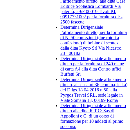
l’affidamento diretto, alla ditta Casa
Editrice Scolastica Lombardi Via
paternò, 29/F 00019 Tivoli P.I.
00917731002 per la fornitura di: -
2500 fascette
Determina Dirigenziale
l’affidamento diretto, per la fornitura
di N. 50 confezioni (due rotoli a
confezione) di bobine di scottex
dalla ditta Kyoto Srl Via Nicastro,
23 - 00182
Determina Dirigenziale affidamento
diretto per la fornitura di 240 risme
di carta A4 alla ditta Centro uffici
Buffetti Srl
Determina Dirigenziale affidamento
diretto, ai sensi art.36, comma, lett.a)
del D.lgs.18 04 2016 n.50, alla
Pyrgos Travel SRL, sede legale in
Viale Somalia 18, 00199 Roma
Determina Dirigenziale affidamento
diretto alla ditta R.T.C: Sas di
Appolloni e C. di un corso di
formazione per 10 addetti al primo
soccorso