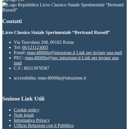
Liceo Classico Statale Sperimentale “Bertrand
Russell”
Contatti
Liceo Classico Statale Sperimentale “Bertrand Russell”
Via Tuscolana 208, 00182 Roma
Tel:
06/121123005
Email:
rmpc48000p@istruzione.it
Link per inviare una mail
PEC:
rmpc48000p@pec.istruzione.it
Link per inviare una
mail
C.F.: 80213970587
accessibilita: rmpc48000p@istruzione.it
Sezione Link Utili
Cookie policy
Note legali
Informativa Privacy
Ufficio Relazioni con il Pubblico