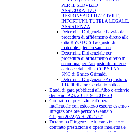
PER IL SERVIZIO
ASSICURATIVO
RESPONSABILITA' CIVILE,
INFORTUNI, TUTELA LEGALE,
ASSISTENZA
Determina Dirigenziale l’avvio della
procedura di affidamento diretto alla
ditta KYOTO Srl acquisto di
materiale igienico sanitario
Determina Dirigenziale per
procedura di affidamento diretto in
economia per l’acquisto di Toner e
cartucce dalla ditta COPY FAX
SNC di Enrico Grimaldi
Determina Dirigenziale Acquisto n.
1 Defibrillatore semiautomatico
Bandi di gara pubblicati all'Albo e archivio
dei bandi A.S. 2018/19 - 2019-20
Contratto di prestazione d'opera
intellettuale con psicologo esperto esterno -
Integrazione ore periodo Gennaio -
Giugno 2022 (A.S. 2021/22)
Determina Dirigenziale integrazione ore
contratto prestazione d’opera intellettuale