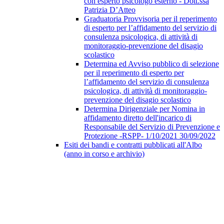
con esperto psicologo esterno - Dott.ssa
Patrizia D’Atteo
Graduatoria Provvisoria per il reperimento
di esperto per l’affidamento del servizio di
consulenza psicologica, di attività di
monitoraggio-prevenzione del disagio
scolastico
Determina ed Avviso pubblico di selezione
per il reperimento di esperto per
l’affidamento del servizio di consulenza
psicologica, di attività di monitoraggio-
prevenzione del disagio scolastico
Determina Dirigenziale per Nomina in
affidamento diretto dell'incarico di
Responsabile del Servizio di Prevenzione e
Protezione -RSPP- 1/10/2021 30/09/2022
Esiti dei bandi e contratti pubblicati all'Albo
(anno in corso e archivio)