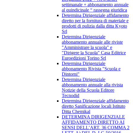
settimanale + abbonamento annuale
al quindicinale “ rassegna giuridica
Determina Dirigenziale affidamento
diretto per la fornitura di materiale e
prodotti di pulizia dalla ditta Kyoto
Srl
Determina Dirigenziale
abbonamento annuale alle riviste
"Amministrare la scuola" e
"Dirigere la Scuola" Casa Editrice
Euroedizioni Torino Srl
Determina Dirigenziale
abbonamento Rivista "Scuola e
Dintorni"
Determina Dirigenziale
abbonamento annuale alla rivista
Notizie della Scuola Editore
Tecnodid
Determina Dirigenziale affidamento
diretto Sanificazione locali Istituto
Ditta Chemikal
DETERMINA DIRIGENZIALE
AFFIDAMENTO DIRETTO AI
SENSI DELL’ART. 36 COMMA 2
LETT. A) DEL D. LG 50/2016,