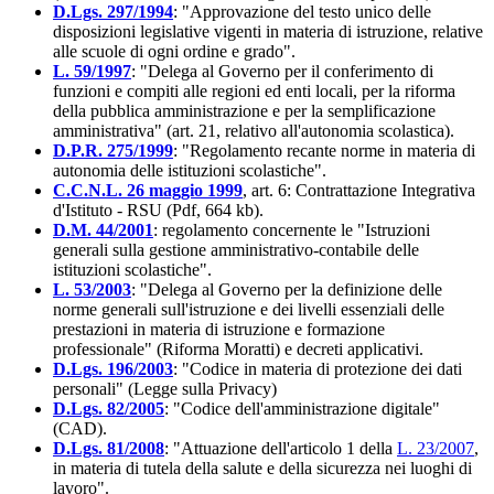
D.Lgs. 297/1994
: "Approvazione del testo unico delle
disposizioni legislative vigenti in materia di istruzione, relative
alle scuole di ogni ordine e grado".
L. 59/1997
: "Delega al Governo per il conferimento di
funzioni e compiti alle regioni ed enti locali, per la riforma
della pubblica amministrazione e per la semplificazione
amministrativa" (art. 21, relativo all'autonomia scolastica).
D.P.R. 275/1999
: "Regolamento recante norme in materia di
autonomia delle istituzioni scolastiche".
C.C.N.L. 26 maggio 1999
, art. 6: Contrattazione Integrativa
d'Istituto - RSU (Pdf, 664 kb).
D.M. 44/2001
: regolamento concernente le "Istruzioni
generali sulla gestione amministrativo-contabile delle
istituzioni scolastiche".
L. 53/2003
: "Delega al Governo per la definizione delle
norme generali sull'istruzione e dei livelli essenziali delle
prestazioni in materia di istruzione e formazione
professionale" (Riforma Moratti) e decreti applicativi.
D.Lgs. 196/2003
: "Codice in materia di protezione dei dati
personali" (Legge sulla Privacy)
D.Lgs. 82/2005
: "Codice dell'amministrazione digitale"
(CAD).
D.Lgs. 81/2008
: "Attuazione dell'articolo 1 della
L. 23/2007
,
in materia di tutela della salute e della sicurezza nei luoghi di
lavoro".