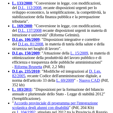
L. 133/2008
: "Conversione in legge, con modificazioni,
del
D.L. 112/2008
, recante disposizioni urgenti per lo
sviluppo economico, la semplificazione, la competitività, la
stabilizzazione della finanza pubblica e la perequazione
tributaria".
L. 169/2008
: "Conversione in legge, con modificazioni,
del
D.L. 137/2008
recante disposizioni urgenti in materia di
istruzione e università" (Riforma Gelmini).
D.Lgs. 106/2009
: "Disposizioni integrative e correttive
del
D.Lgs. 81/2008
, in materia di tutela della salute e della
sicurezza nei luoghi di lavoro".
D.Lgs. 150/2009
: "Attuazione della
L. 15/2009
, in materia di
ottimizzazione della produttività del lavoro pubblico e di
efficienza e trasparenza delle pubbliche amministrazioni"
-
Riforma Brunetta
(Pdf, 2,2 Mb)
D.Lgs. 235/2010
: "Modifiche ed integrazioni al
D. Lgs.
82/2005
, recante Codice dell'amministrazione digitale, a
norma dell'articolo 33 della
L. 69/2009
" -
Nuovo CAD
(Pdf,
352 kb)
L. 183/2011
: "Disposizioni per la formazione del bilancio
annuale e pluriennale dello Stato - Legge di stabilità 2012"
(Semplificazione).
"
Accordo provinciale di programma per l'integrazione
scolastica degli alunni con disabilità
" (Pdf, 204 Kb)
ex
L.104/1992
, stipulato nel 2012 tra la Provincia di Reggio