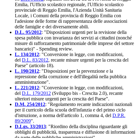
Emilia, l'Ufficio scolastico regionale, l'Ufficio scolastico
provinciale di Reggio Emilia, l'Azienda Unità Sanitaria
Locale, i Comuni della provincia di Reggio Emilia con
l'adesione delle forme di rappresentanza delle associazioni
delle famiglie e dei diversamente abili.
D.L. 95/2012
: "Disposizioni urgenti per la revisione della
spesa pubblica con invarianza dei servizi ai cittadini (nonché
misure di rafforzamento patrimoniale delle imprese del settore
bancario)" - Spending review.
L. 134/2012
: "Conversione in legge, con modificazioni,
del
D.L. 83/2012
, recante misure urgenti per la crescita del
Paese" (articolo 18).
L. 190/2012
: "Disposizioni per la prevenzione e la
repressione della corruzione e dell'illegalità nella pubblica
amministrazione".
L. 221/2012
: "Conversione in legge, con modificazioni,
del
D.L. 179/2012
(Sviluppo bis - Crescita 2.0), recante
ulteriori misure urgenti per la crescita del Paese".
D.M. 254/2012
: "Regolamento recante indicazioni nazionali
per il curricolo della scuola dell'infanzia e del primo ciclo
d'istruzione, a norma dell'articolo 1, comma 4, del
D.P.R.
89/2009
".
D.Lgs. 33/2013
: "Riordino della disciplina riguardante gli
obblighi di pubblicità, trasparenza e diffusione di informazioni
da parte delle pubbliche amministrazioni".