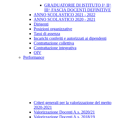
GRADUATORIE DI ISTITUTO I^ II^
III^ FASCIA DOCENTI DEFINITIVE
ANNO SCOLASTICO 2021 - 2022
ANNO SCOLASTICO 2020 - 2021
Dirigenti
Posizioni organizzative
Tassi di assenza
Incarichi conferiti e autorizzati ai dipendenti
Contrattazione collettiva
Contrattazione integrativa
OIV
Performance
Criteri generali per la valorizzazione del merito
2020-2021
Valorizzazione Docenti A.s. 2020/21
Valorizzazione Docenti A.s. 2018/19