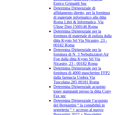
Enrico Grimaldi Snc
Determina Dirigenziale di
affidamento diretto, per la fornitura
di materiale informatico alla ditta
Roma Libri & Informatica, Via
Ulisse Dini,1500146 Roma
Determina Dirigenziale per la
fornitura di materiale di pulizia dalla
ditta Kyoto Srl Via Nicastro, 23 -
00182 Roma
Determina Dirigenziale per la
fornitura di N. 3 Nebulizzatori Air
Fog dalla ditta Kyoto Srl Via
Nicastro, 23 - 00182 Roma
Determina Dirigenziale per la
fornitura di 4000 mascherine FFP2
dalla farmacia Umbra Via
Tuscolana,285 00181 Roma
Determina Dirigenziale acquisto
toner stampanti presso la ditta Copy
Fax snc
Determina Dirigenziale l’acquisto
del Bergantini “ la contabilità in
segreteria “ + accesso al nuovo
Bergantini 2022 + Newsletter