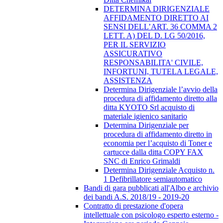
DETERMINA DIRIGENZIALE
AFFIDAMENTO DIRETTO AI
SENSI DELL’ART. 36 COMMA 2
LETT. A) DEL D. LG 50/2016,
PER IL SERVIZIO
ASSICURATIVO
RESPONSABILITA' CIVILE,
INFORTUNI, TUTELA LEGALE,
ASSISTENZA
Determina Dirigenziale l’avvio della
procedura di affidamento diretto alla
ditta KYOTO Srl acquisto di
materiale igienico sanitario
Determina Dirigenziale per
procedura di affidamento diretto in
economia per l’acquisto di Toner e
cartucce dalla ditta COPY FAX
SNC di Enrico Grimaldi
Determina Dirigenziale Acquisto n.
1 Defibrillatore semiautomatico
Bandi di gara pubblicati all'Albo e archivio
dei bandi A.S. 2018/19 - 2019-20
Contratto di prestazione d'opera
intellettuale con psicologo esperto esterno -