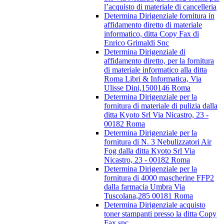
l’acquisto di materiale di cancelleria
Determina Dirigenziale fornitura in
affidamento diretto di materiale
informatico, ditta Copy Fax di
Enrico Grimaldi Snc
Determina Dirigenziale di
affidamento diretto, per la fornitura
di materiale informatico alla ditta
Roma Libri & Informatica, Via
Ulisse Dini,1500146 Roma
Determina Dirigenziale per la
fornitura di materiale di pulizia dalla
ditta Kyoto Srl Via Nicastro, 23 -
00182 Roma
Determina Dirigenziale per la
fornitura di N. 3 Nebulizzatori Air
Fog dalla ditta Kyoto Srl Via
Nicastro, 23 - 00182 Roma
Determina Dirigenziale per la
fornitura di 4000 mascherine FFP2
dalla farmacia Umbra Via
Tuscolana,285 00181 Roma
Determina Dirigenziale acquisto
toner stampanti presso la ditta Copy
Fax snc