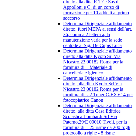
diretto alla ditta R.T.C: Sas di
Appolloni e C. di un corso di
formazione per 10 addetti al primo
soccorso
Determina Dirigenziale affidamento
diretto, fuori MEPA ai sensi dell’art.
36, comma 2 lettera a, la
manutenzione varia per la sede
centrale al Sig. De Cupis Luca
Determina Dirigenziale affidamento
diretto alla ditta Kyoto Srl Via
Nicastro,23 00182 Roma per la
fornitura di: - Materiale di
cancelleria e igienico
Determina Dirigenziale affidamento
diretto, alla ditta Kyoto Srl Via
Nicastro,23 00182 Roma per la
fornitura di: - 2 Toner C-EXV14 per
fotocopiatrice Canon
Determina Dirigenziale affidamento
diretto, alla ditta Casa Editrice
Scolastica Lombardi Srl Via
Paterno,29/E 00010 Tivoli, per la
fornitura di: - 25 risme da 200 fogli
protocollo a righe - 8 risme