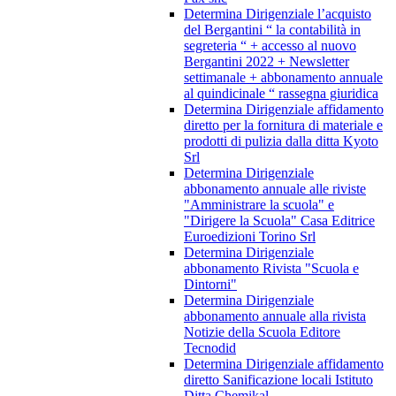
Determina Dirigenziale l’acquisto
del Bergantini “ la contabilità in
segreteria “ + accesso al nuovo
Bergantini 2022 + Newsletter
settimanale + abbonamento annuale
al quindicinale “ rassegna giuridica
Determina Dirigenziale affidamento
diretto per la fornitura di materiale e
prodotti di pulizia dalla ditta Kyoto
Srl
Determina Dirigenziale
abbonamento annuale alle riviste
"Amministrare la scuola" e
"Dirigere la Scuola" Casa Editrice
Euroedizioni Torino Srl
Determina Dirigenziale
abbonamento Rivista "Scuola e
Dintorni"
Determina Dirigenziale
abbonamento annuale alla rivista
Notizie della Scuola Editore
Tecnodid
Determina Dirigenziale affidamento
diretto Sanificazione locali Istituto
Ditta Chemikal