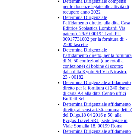
Determina Dirigenziale compensi
per le docenze legate alle attività di
recupero anno 2022
Determina Dirigenziale
l’affidamento diretto, alla ditta Casa
Editrice Scolastica Lombardi Via
paternò, 29/F 00019 Tivoli P.I.
00917731002 per la fornitura di: -
2500 fascette
Determina Dirigenziale
l’affidamento diretto, per la fornitura
di N. 50 confezioni (due rotoli a
confezione) di bobine di scottex
dalla ditta Kyoto Srl Via Nicastro,
23 - 00182
Determina Dirigenziale affidamento
diretto per la fornitura di 240 risme
di carta A4 alla ditta Centro uffici
Buffetti Srl
Determina Dirigenziale affidamento
diretto, ai sensi art.36, comma, lett.a)
del D.lgs.18 04 2016 n.50, alla
Pyrgos Travel SRL, sede legale in
Viale Somalia 18, 00199 Roma
Determina Dirigenziale affidamento