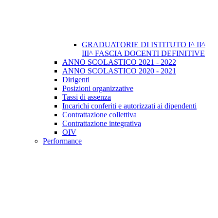
GRADUATORIE DI ISTITUTO I^ II^
III^ FASCIA DOCENTI DEFINITIVE
ANNO SCOLASTICO 2021 - 2022
ANNO SCOLASTICO 2020 - 2021
Dirigenti
Posizioni organizzative
Tassi di assenza
Incarichi conferiti e autorizzati ai dipendenti
Contrattazione collettiva
Contrattazione integrativa
OIV
Performance