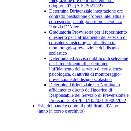
Integrazione ore periodo Gennaio -
Giugno 2022 (A.S. 2021/22)
Determina Dirigenziale integrazione ore
contratto prestazione d’opera intellettuale
con esperto psicologo esterno - Dott.ssa
Patrizia D’Atteo
Graduatoria Provvisoria per il reperimento
di esperto per l’affidamento del servizio di
consulenza psicologica, di attività di
monitoraggio-prevenzione del disagio
scolastico
Determina ed Avviso pubblico di selezione
per il reperimento di esperto per
l’affidamento del servizio di consulenza
psicologica, di attività di monitoraggio-
prevenzione del disagio scolastico
Determina Dirigenziale per Nomina in
affidamento diretto dell'incarico di
Responsabile del Servizio di Prevenzione e
Protezione -RSPP- 1/10/2021 30/09/2022
Esiti dei bandi e contratti pubblicati all'Albo
(anno in corso e archivio)