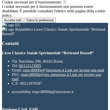
Cookie necessari per il funzionamento
I cookie necessari per il funzionamento non possono essere
disabilitati. È possibile consultare l'elenco nella pagina della cookie
policy.
Accetta tutti
Salva le preferenze
Liceo Classico Statale Sperimentale “Bertrand
Russell”
Contatti
Liceo Classico Statale Sperimentale “Bertrand Russell”
Via Tuscolana 208, 00182 Roma
Tel:
06/121123005
Email:
rmpc48000p@istruzione.it
Link per inviare una mail
PEC:
rmpc48000p@pec.istruzione.it
Link per inviare una
mail
C.F.: 80213970587
accessibilita: rmpc48000p@istruzione.it
Sezione Link Utili