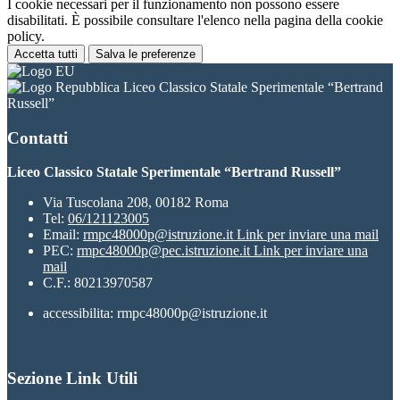
I cookie necessari per il funzionamento non possono essere
disabilitati. È possibile consultare l'elenco nella pagina della cookie
policy.
Accetta tutti
Salva le preferenze
Liceo Classico Statale Sperimentale “Bertrand
Russell”
Contatti
Liceo Classico Statale Sperimentale “Bertrand Russell”
Via Tuscolana 208, 00182 Roma
Tel:
06/121123005
Email:
rmpc48000p@istruzione.it
Link per inviare una mail
PEC:
rmpc48000p@pec.istruzione.it
Link per inviare una
mail
C.F.: 80213970587
accessibilita: rmpc48000p@istruzione.it
Sezione Link Utili