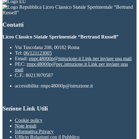
Liceo Classico Statale Sperimentale “Bertrand
Russell”
Contatti
Liceo Classico Statale Sperimentale “Bertrand Russell”
Via Tuscolana 208, 00182 Roma
Tel:
06/121123005
Email:
rmpc48000p@istruzione.it
Link per inviare una mail
PEC:
rmpc48000p@pec.istruzione.it
Link per inviare una
mail
C.F.: 80213970587
accessibilita: rmpc48000p@istruzione.it
Sezione Link Utili
Cookie policy
Note legali
Informativa Privacy
Ufficio Relazioni con il Pubblico