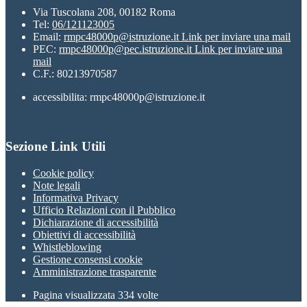
Via Tuscolana 208, 00182 Roma
Tel:
06/121123005
Email:
rmpc48000p@istruzione.it
Link per inviare una mail
PEC:
rmpc48000p@pec.istruzione.it
Link per inviare una
mail
C.F.: 80213970587
accessibilita: rmpc48000p@istruzione.it
Sezione Link Utili
Cookie policy
Note legali
Informativa Privacy
Ufficio Relazioni con il Pubblico
Dichiarazione di accessibilità
Obiettivi di accessibilità
Whistleblowing
Gestione consensi cookie
Amministrazione trasparente
Pagina visualizzata
334
volte