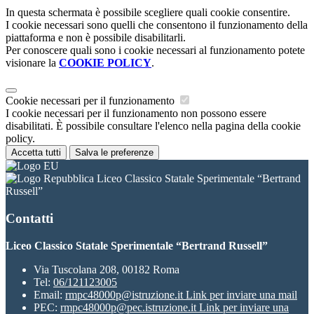
In questa schermata è possibile scegliere quali cookie consentire.
I cookie necessari sono quelli che consentono il funzionamento della
piattaforma e non è possibile disabilitarli.
Per conoscere quali sono i cookie necessari al funzionamento potete
visionare la
COOKIE POLICY
.
Cookie necessari per il funzionamento
I cookie necessari per il funzionamento non possono essere
disabilitati. È possibile consultare l'elenco nella pagina della cookie
policy.
Accetta tutti
Salva le preferenze
Liceo Classico Statale Sperimentale “Bertrand
Russell”
Contatti
Liceo Classico Statale Sperimentale “Bertrand Russell”
Via Tuscolana 208, 00182 Roma
Tel:
06/121123005
Email:
rmpc48000p@istruzione.it
Link per inviare una mail
PEC:
rmpc48000p@pec.istruzione.it
Link per inviare una