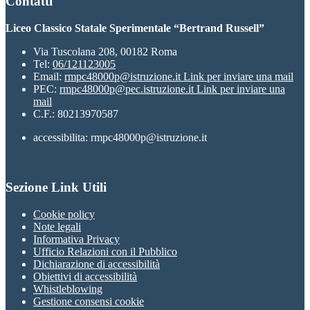
Contatti
Liceo Classico Statale Sperimentale “Bertrand Russell”
Via Tuscolana 208, 00182 Roma
Tel:
06/121123005
Email:
rmpc48000p@istruzione.it
Link per inviare una mail
PEC:
rmpc48000p@pec.istruzione.it
Link per inviare una
mail
C.F.: 80213970587
accessibilita: rmpc48000p@istruzione.it
Sezione Link Utili
Cookie policy
Note legali
Informativa Privacy
Ufficio Relazioni con il Pubblico
Dichiarazione di accessibilità
Obiettivi di accessibilità
Whistleblowing
Gestione consensi cookie