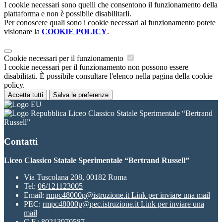
I cookie necessari sono quelli che consentono il funzionamento della
piattaforma e non è possibile disabilitarli.
Per conoscere quali sono i cookie necessari al funzionamento potete
visionare la
COOKIE POLICY
.
Cookie necessari per il funzionamento
I cookie necessari per il funzionamento non possono essere
disabilitati. È possibile consultare l'elenco nella pagina della cookie
policy.
Accetta tutti
Salva le preferenze
Liceo Classico Statale Sperimentale “Bertrand
Russell”
Contatti
Liceo Classico Statale Sperimentale “Bertrand Russell”
Via Tuscolana 208, 00182 Roma
Tel:
06/121123005
Email:
rmpc48000p@istruzione.it
Link per inviare una mail
PEC:
rmpc48000p@pec.istruzione.it
Link per inviare una
mail
C.F.: 80213970587