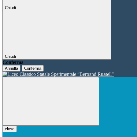
Chiudi
Chiudi
Conferma
Annulla
Conferma
close