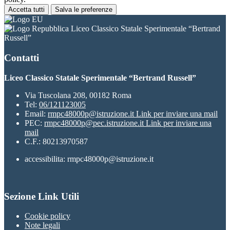
Accetta tutti
Salva le preferenze
Liceo Classico Statale Sperimentale “Bertrand
Russell”
Contatti
Liceo Classico Statale Sperimentale “Bertrand Russell”
Via Tuscolana 208, 00182 Roma
Tel:
06/121123005
Email:
rmpc48000p@istruzione.it
Link per inviare una mail
PEC:
rmpc48000p@pec.istruzione.it
Link per inviare una
mail
C.F.: 80213970587
accessibilita: rmpc48000p@istruzione.it
Sezione Link Utili
Cookie policy
Note legali