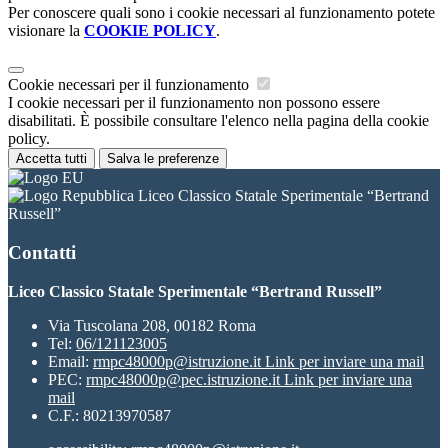
Per conoscere quali sono i cookie necessari al funzionamento potete
visionare la
COOKIE POLICY
.
Cookie necessari per il funzionamento
I cookie necessari per il funzionamento non possono essere
disabilitati. È possibile consultare l'elenco nella pagina della cookie
policy.
Accetta tutti
Salva le preferenze
Liceo Classico Statale Sperimentale “Bertrand
Russell”
Contatti
Liceo Classico Statale Sperimentale “Bertrand Russell”
Via Tuscolana 208, 00182 Roma
Tel:
06/121123005
Email:
rmpc48000p@istruzione.it
Link per inviare una mail
PEC:
rmpc48000p@pec.istruzione.it
Link per inviare una
mail
C.F.: 80213970587