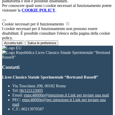
piattaforma e non è possibile disabilitarli.
Per conoscere quali sono i cookie necessari al funzionamento potete
visionare la
COOKIE POLICY
.
Cookie necessari per il funzionamento
I cookie necessari per il funzionamento non possono essere
disabilitati. È possibile consultare l'elenco nella pagina della cookie
policy.
Accetta tutti
Salva le preferenze
Liceo Classico Statale Sperimentale “Bertrand
Russell”
Contatti
Liceo Classico Statale Sperimentale “Bertrand Russell”
Via Tuscolana 208, 00182 Roma
Tel:
06/121123005
Email:
rmpc48000p@istruzione.it
Link per inviare una mail
PEC:
rmpc48000p@pec.istruzione.it
Link per inviare una
mail
C.F.: 80213970587