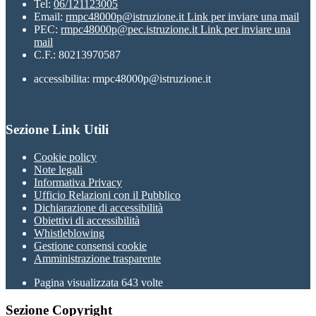
Tel:
06/121123005
Email:
rmpc48000p@istruzione.it
Link per inviare una mail
PEC:
rmpc48000p@pec.istruzione.it
Link per inviare una
mail
C.F.: 80213970587
accessibilita: rmpc48000p@istruzione.it
Sezione Link Utili
Cookie policy
Note legali
Informativa Privacy
Ufficio Relazioni con il Pubblico
Dichiarazione di accessibilità
Obiettivi di accessibilità
Whistleblowing
Gestione consensi cookie
Amministrazione trasparente
Pagina visualizzata
643
volte
Sezione Copyright