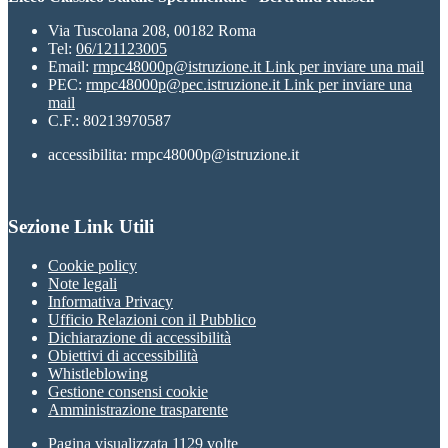
Via Tuscolana 208, 00182 Roma
Tel:
06/121123005
Email:
rmpc48000p@istruzione.it
Link per inviare una mail
PEC:
rmpc48000p@pec.istruzione.it
Link per inviare una
mail
C.F.: 80213970587
accessibilita: rmpc48000p@istruzione.it
Sezione Link Utili
Cookie policy
Note legali
Informativa Privacy
Ufficio Relazioni con il Pubblico
Dichiarazione di accessibilità
Obiettivi di accessibilità
Whistleblowing
Gestione consensi cookie
Amministrazione trasparente
Pagina visualizzata
1129
volte