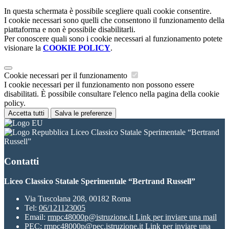
In questa schermata è possibile scegliere quali cookie consentire.
I cookie necessari sono quelli che consentono il funzionamento della
piattaforma e non è possibile disabilitarli.
Per conoscere quali sono i cookie necessari al funzionamento potete
visionare la
COOKIE POLICY
.
Cookie necessari per il funzionamento
I cookie necessari per il funzionamento non possono essere
disabilitati. È possibile consultare l'elenco nella pagina della cookie
policy.
Accetta tutti
Salva le preferenze
Liceo Classico Statale Sperimentale “Bertrand
Russell”
Contatti
Liceo Classico Statale Sperimentale “Bertrand Russell”
Via Tuscolana 208, 00182 Roma
Tel:
06/121123005
Email:
rmpc48000p@istruzione.it
Link per inviare una mail
PEC:
rmpc48000p@pec.istruzione.it
Link per inviare una