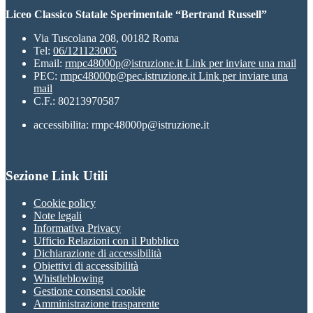
Liceo Classico Statale Sperimentale “Bertrand Russell”
Via Tuscolana 208, 00182 Roma
Tel:
06/121123005
Email:
rmpc48000p@istruzione.it
Link per inviare una mail
PEC:
rmpc48000p@pec.istruzione.it
Link per inviare una
mail
C.F.: 80213970587
accessibilita: rmpc48000p@istruzione.it
Sezione Link Utili
Cookie policy
Note legali
Informativa Privacy
Ufficio Relazioni con il Pubblico
Dichiarazione di accessibilità
Obiettivi di accessibilità
Whistleblowing
Gestione consensi cookie
Amministrazione trasparente