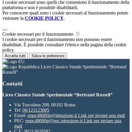
I cookie necessari sono quelli che consentono il funzionamento della
piattaforma e non è possibile disabilitarli.
Per conoscere quali sono i cookie necessari al funzionamento potete
visionare la
COOKIE POLICY
.
Cookie necessari per il funzionamento
I cookie necessari per il funzionamento non possono essere
disabilitati. È possibile consultare l'elenco nella pagina della cookie
policy.
Accetta tutti
Salva le preferenze
Liceo Classico Statale Sperimentale “Bertrand
Russell”
Contatti
Liceo Classico Statale Sperimentale “Bertrand Russell”
Via Tuscolana 208, 00182 Roma
Tel:
06/121123005
Email:
rmpc48000p@istruzione.it
Link per inviare una mail
PEC:
rmpc48000p@pec.istruzione.it
Link per inviare una
mail
C.F.: 80213970587