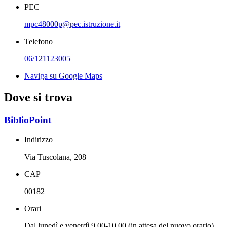
PEC
mpc48000p@pec.istruzione.it
Telefono
06/121123005
Naviga su Google Maps
Dove si trova
BiblioPoint
Indirizzo
Via Tuscolana, 208
CAP
00182
Orari
Dal lunedì e venerdì 9.00-10.00 (in attesa del nuovo orario)