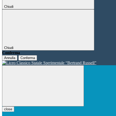
Chiudi
Chiudi
Conferma
Annulla
Conferma
close