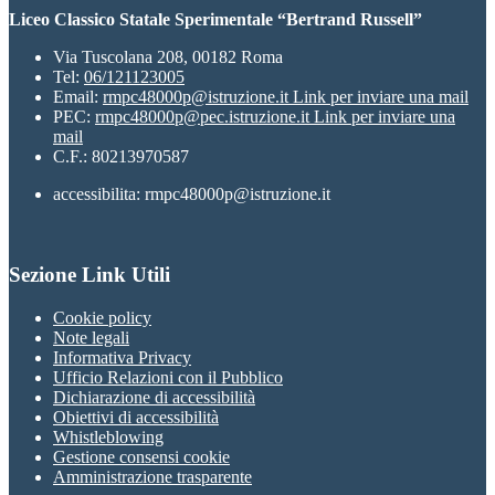
Liceo Classico Statale Sperimentale “Bertrand Russell”
Via Tuscolana 208, 00182 Roma
Tel:
06/121123005
Email:
rmpc48000p@istruzione.it
Link per inviare una mail
PEC:
rmpc48000p@pec.istruzione.it
Link per inviare una
mail
C.F.: 80213970587
accessibilita: rmpc48000p@istruzione.it
Sezione Link Utili
Cookie policy
Note legali
Informativa Privacy
Ufficio Relazioni con il Pubblico
Dichiarazione di accessibilità
Obiettivi di accessibilità
Whistleblowing
Gestione consensi cookie
Amministrazione trasparente