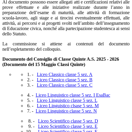
Al documento possono essere allegati atti e certificazioni relativi alle
prove effettuate e alle iniziative realizzate durante l’anno in
preparazione dell’esame di maturità, alle attività di formazione
scuola-lavoro, agli stage e ai tirocini eventualmente effettuati, alle
attività, ai percorsi e ai progetti svolti nell’ambito dell’insegnamento
di Educazione civica, nonché alla partecipazione studentesca ai sensi
dello Statuto.
La commissione si attiene ai contenuti del documento
nell’espletamento del colloquio.
Documento del Consiglio di Classe Quinte A.S. 2025 - 2026
(Documento del 15 Maggio Classi Quinte)
1. -
Liceo Classico classe 5 sez. A
2. -
Liceo Classico classe 5 sez. B
3. -
Liceo Classico classe 5 sez. C
4. -
Liceo Linguistico classe 5 sez. I EsaBac
5. -
Liceo Linguistico classe 5 sez. L
6. -
Liceo Linguistico clsase 5 sez. M
7. -
Liceo Linguistico classe 5 sez. N
8. -
Liceo Scientifico classe 5 sez. D
9. -
Liceo Scientifico classe 5 sez. E
10. -
Liceo Scientifico classe 5 sez. F