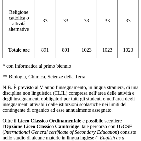
Religione
cattolica o
33
33
33
33
33
attività
alternative
Totale ore
891
891
1023
1023
1023
* con Informatica al primo biennio
** Biologia, Chimica, Scienze della Terra
N.B. È previsto al V anno l’insegnamento, in lingua straniera, di una
disciplina non linguistica (CLIL) compresa nell’area delle attività e
degli insegnamenti obbligatori per tutti gli studenti o nell’area degli
insegnamenti attivabili dalle istituzioni scolastiche nei limiti del
contingente di organico ad esse annualmente assegnato.
Oltre il
Liceo Classico Ordinamentale
è possibile scegliere
l'
Opzione Liceo Classico Cambridge
: tale percorso con
IGCSE
(
International General certificate of Secondary Education
) consiste
nello studio di alcune materie in lingua inglese (
“English as a