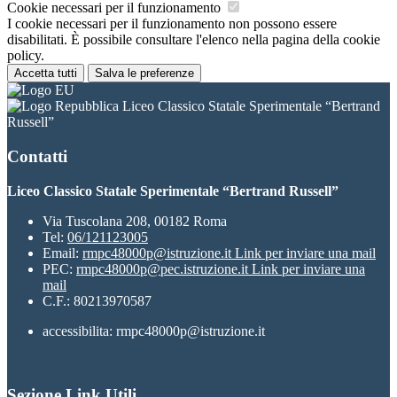
Cookie necessari per il funzionamento
I cookie necessari per il funzionamento non possono essere
disabilitati. È possibile consultare l'elenco nella pagina della cookie
policy.
Accetta tutti
Salva le preferenze
Liceo Classico Statale Sperimentale “Bertrand
Russell”
Contatti
Liceo Classico Statale Sperimentale “Bertrand Russell”
Via Tuscolana 208, 00182 Roma
Tel:
06/121123005
Email:
rmpc48000p@istruzione.it
Link per inviare una mail
PEC:
rmpc48000p@pec.istruzione.it
Link per inviare una
mail
C.F.: 80213970587
accessibilita: rmpc48000p@istruzione.it
Sezione Link Utili