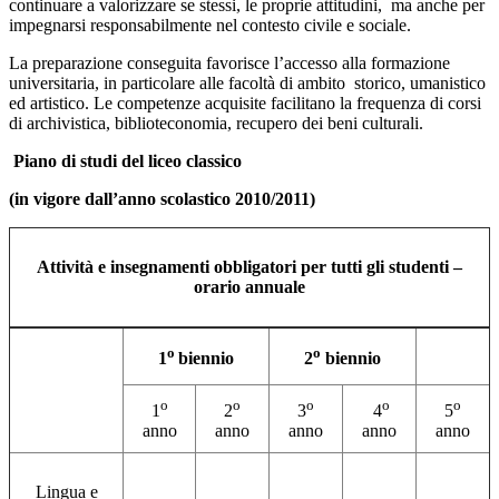
continuare a valorizzare se stessi, le proprie attitudini, ma anche per
impegnarsi responsabilmente nel contesto civile e sociale.
La preparazione conseguita favorisce l’accesso alla formazione
universitaria, in particolare alle facoltà di ambito storico, umanistico
ed artistico. Le competenze acquisite facilitano la frequenza di corsi
di archivistica, biblioteconomia, recupero dei beni culturali.
Piano di studi del liceo classico
(in vigore dall’anno scolastico 2010/2011)
Attività e insegnamenti obbligatori per tutti gli studenti –
orario annuale
o
o
1
biennio
2
biennio
o
o
o
o
o
1
2
3
4
5
anno
anno
anno
anno
anno
Lingua e