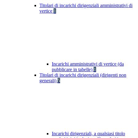
Titolari di incarichi dirigenziali amministrativi di
vertice
1
Incarichi amministrativi di vertice (da
pubblicare in tabelle)
1
Titolari di incarichi dirigenziali (dirigenti non
generali)
5
Incarichi dirigenziali, a qualsiasi titolo