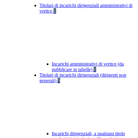
Titolari di incarichi dirigenziali amministrativi di
vertice
1
Incarichi amministrativi di vertice (da
pubblicare in tabelle)
1
Titolari di incarichi dirigenziali (dirigenti non
generali)
5
Incarichi dirigenziali, a qualsiasi titolo