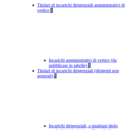
Titolari di incarichi dirigenziali amministrativi di
vertice
1
Incarichi amministrativi di vertice (da
pubblicare in tabelle)
1
Titolari di incarichi dirigenziali (dirigenti non
generali)
5
Incarichi dirigenziali, a qualsiasi titolo