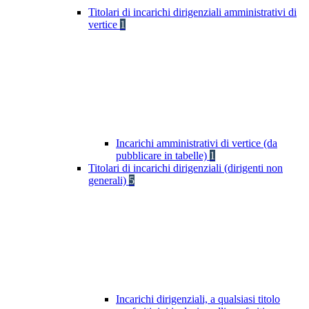
Titolari di incarichi dirigenziali amministrativi di
vertice
1
Incarichi amministrativi di vertice (da
pubblicare in tabelle)
1
Titolari di incarichi dirigenziali (dirigenti non
generali)
5
Incarichi dirigenziali, a qualsiasi titolo