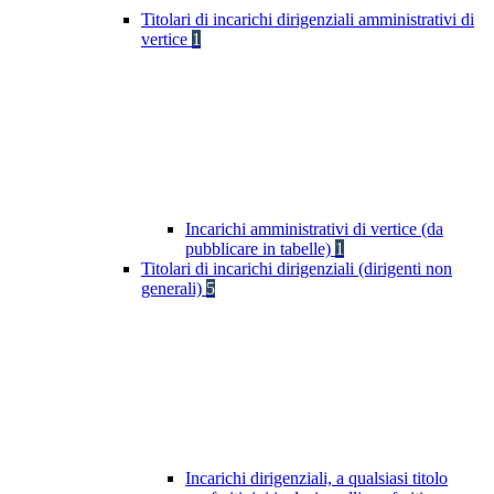
Titolari di incarichi dirigenziali amministrativi di
vertice
1
Incarichi amministrativi di vertice (da
pubblicare in tabelle)
1
Titolari di incarichi dirigenziali (dirigenti non
generali)
5
Incarichi dirigenziali, a qualsiasi titolo