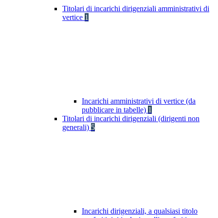
Titolari di incarichi dirigenziali amministrativi di
vertice
1
Incarichi amministrativi di vertice (da
pubblicare in tabelle)
1
Titolari di incarichi dirigenziali (dirigenti non
generali)
5
Incarichi dirigenziali, a qualsiasi titolo