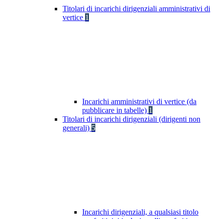
Titolari di incarichi dirigenziali amministrativi di
vertice
1
Incarichi amministrativi di vertice (da
pubblicare in tabelle)
1
Titolari di incarichi dirigenziali (dirigenti non
generali)
5
Incarichi dirigenziali, a qualsiasi titolo