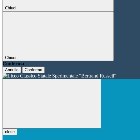
Chiudi
Chiudi
Conferma
Annulla
Conferma
close