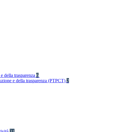
 e della trasparenza
6
rruzione e della trasparenza (PTPCT)
2
tività
31