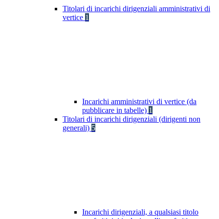
Titolari di incarichi dirigenziali amministrativi di
vertice
1
Incarichi amministrativi di vertice (da
pubblicare in tabelle)
1
Titolari di incarichi dirigenziali (dirigenti non
generali)
5
Incarichi dirigenziali, a qualsiasi titolo