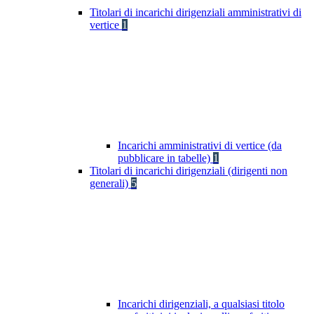
Titolari di incarichi dirigenziali amministrativi di
vertice
1
Incarichi amministrativi di vertice (da
pubblicare in tabelle)
1
Titolari di incarichi dirigenziali (dirigenti non
generali)
5
Incarichi dirigenziali, a qualsiasi titolo