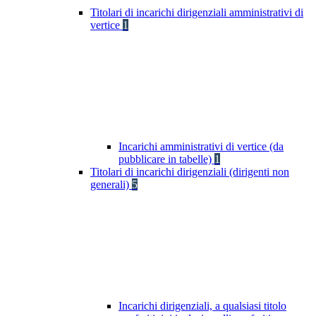
Titolari di incarichi dirigenziali amministrativi di
vertice
1
Incarichi amministrativi di vertice (da
pubblicare in tabelle)
1
Titolari di incarichi dirigenziali (dirigenti non
generali)
5
Incarichi dirigenziali, a qualsiasi titolo