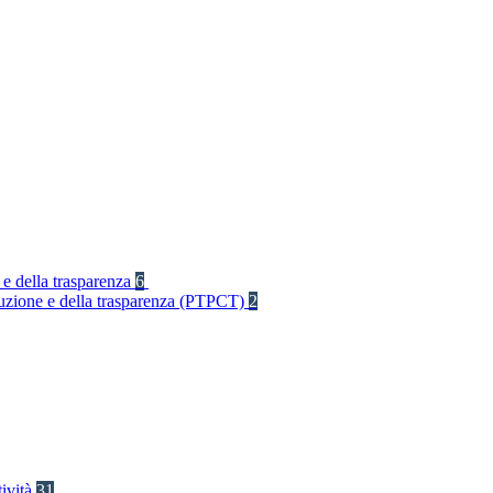
 e della trasparenza
6
rruzione e della trasparenza (PTPCT)
2
tività
31