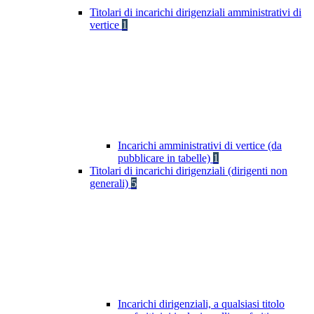
Titolari di incarichi dirigenziali amministrativi di
vertice
1
Incarichi amministrativi di vertice (da
pubblicare in tabelle)
1
Titolari di incarichi dirigenziali (dirigenti non
generali)
5
Incarichi dirigenziali, a qualsiasi titolo