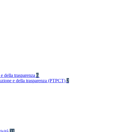
 e della trasparenza
6
rruzione e della trasparenza (PTPCT)
2
tività
31