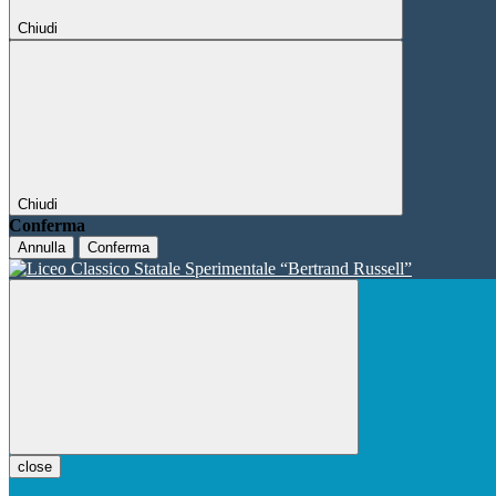
Chiudi
Chiudi
Conferma
Annulla
Conferma
close